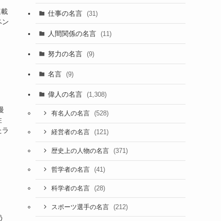
連載
仕事の名言
(31)
ペン
人間関係の名言
(11)
努力の名言
(9)
名言
(9)
偉人の名言
(1,308)
漫
(528)
有名人の名言
住
たラ
(121)
経営者の名言
(371)
歴史上の人物の名言
(41)
哲学者の名言
(28)
科学者の名言
(212)
スポーツ選手の名言
う