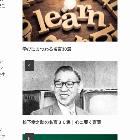
抜こ
学びにまつわる名言30選
が
ン
校生
松下幸之助の名言３０選｜心に響く言葉
ノ
ビア