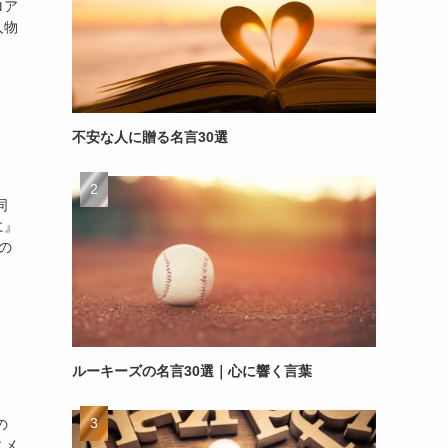
ロア
人物
不安な人に贈る名言30選
同
に』
の
ルーキーズの名言30選｜心に響く言葉
の
ニメ