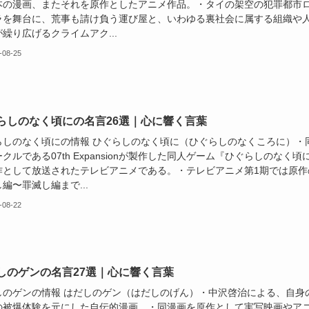
本の漫画、またそれを原作としたアニメ作品。・タイの架空の犯罪都市
ラを舞台に、荒事も請け負う運び屋と、いわゆる裏社会に属する組織や
繰り広げるクライムアク...
-08-25
らしのなく頃にの名言26選｜心に響く言葉
らしのなく頃にの情報 ひぐらしのなく頃に（ひぐらしのなくころに）・
クルである07th Expansionが製作した同人ゲーム『ひぐらしのなく頃
作として放送されたテレビアニメである。・テレビアニメ第1期では原作
編〜罪滅し編まで...
-08-22
しのゲンの名言27選｜心に響く言葉
しのゲンの情報 はだしのゲン（はだしのげん）・中沢啓治による、自身
の被爆体験を元にした自伝的漫画。・同漫画を原作として実写映画やア