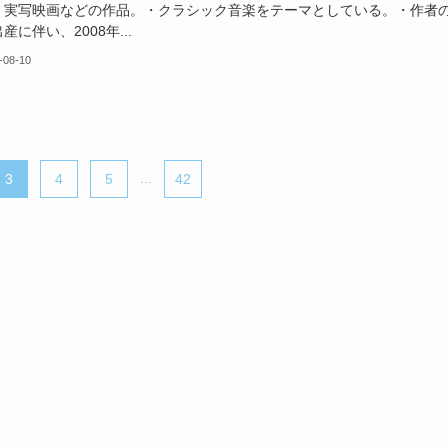
・実写映画などの作品。・クラシック音楽をテーマとしている。・作者
産に伴い、2008年...
-08-10
3
4
5
...
42