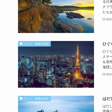
る日
ナプ
たちが
2022
ひぐ
アニメ・漫画の名言
ひぐ
人サー
を原
鬼隠し
2022
はだ
アニメ・漫画の名言
はだ
原爆