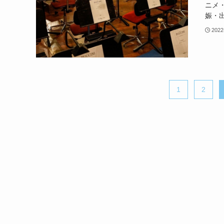
ニメ
娠・出
2022
1
2