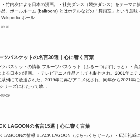
）・竹内友による日本の漫画。・社交ダンス（競技ダンス）をテーマに
品。ボールルーム (ballroom) とはホテルなどの「舞踏室」という意味
ikipedia ボール...
-09-01
ーツバスケットの名言30選｜心に響く言葉
ーツバスケットの情報 フルーツバスケット（ふるーつばすけっと）・高
による日本の漫画。・テレビアニメ作品としても制作され、2001年にテ
系列にて放送された。2019年に再びアニメ化され、同年から2021年に
シリーズにわたって放...
-08-29
ACK LAGOONの名言15選｜心に響く言葉
CK LAGOONの情報 BLACK LAGOON（ぶらっくらぐーん）・広江礼威