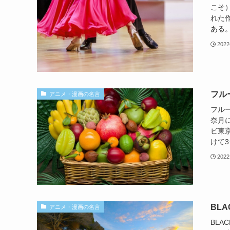
こそ
れた作
ある。W
2022
フル
アニメ・漫画の名言
フル
奈月
ビ東京
けて3
2022
BL
アニメ・漫画の名言
BLA