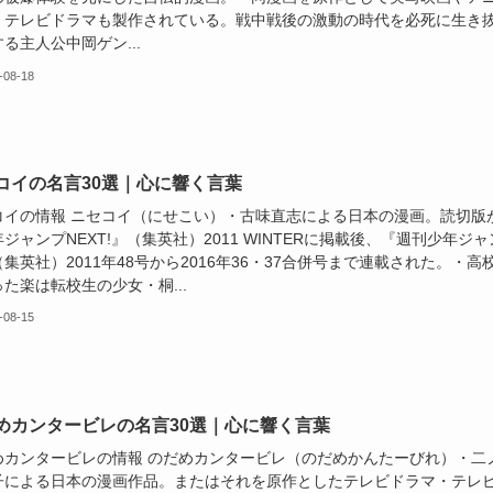
・テレビドラマも製作されている。戦中戦後の激動の時代を必死に生き
る主人公中岡ゲン...
-08-18
コイの名言30選｜心に響く言葉
コイの情報 ニセコイ（にせこい）・古味直志による日本の漫画。読切版
ジャンプNEXT!』（集英社）2011 WINTERに掲載後、『週刊少年ジャ
集英社）2011年48号から2016年36・37合併号まで連載された。・高
た楽は転校生の少女・桐...
-08-15
めカンタービレの名言30選｜心に響く言葉
めカンタービレの情報 のだめカンタービレ（のだめかんたーびれ）・二
子による日本の漫画作品。またはそれを原作としたテレビドラマ・テレ