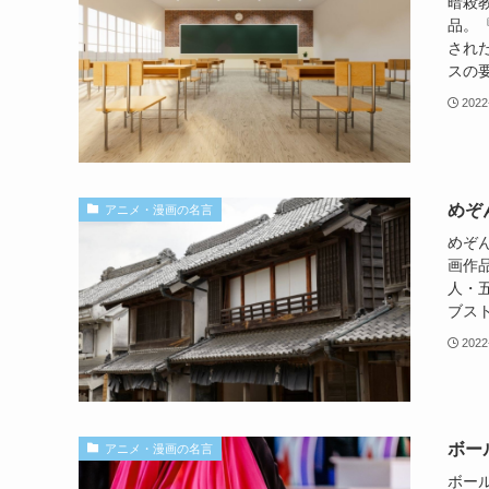
暗殺
品。『
され
スの要
2022
めぞ
アニメ・漫画の名言
めぞ
画作
人・
ブスト
2022
ボー
アニメ・漫画の名言
ボー