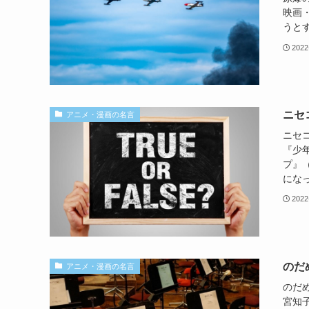
映画
うとす
2022
ニセ
アニメ・漫画の名言
ニセ
『少年
プ』（
になっ
2022
のだ
アニメ・漫画の名言
のだ
宮知