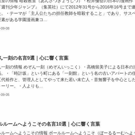
教室の情報 暗殺教室（あんさつきょうしつ）・松井優征の日本の漫画作
週刊少年ジャンプ』（集英社）にて2012年31号から2016年16号まで
た。・テーマが「主人公たちの担任教師を暗殺すること」であり、サス
素がある学園漫画兼コ...
-09-08
ん一刻の名言9選｜心に響く言葉
ん一刻の情報 めぞん一刻（めぞんいっこく）・高橋留美子による日本の
品。・「時計坂」という町にある「一刻館」という名の古いアパートの
五代裕作と、管理人としてやって来た若い未亡人・音無響子を中心とし
ーリー。・人よりも...
-09-05
ルルームへようこその名言10選｜心に響く言葉
ルルームへようこその情報 ボールルームへようこそ（ぼーるるーむへよ