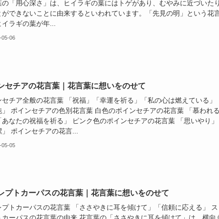
葉の「用心深さ」は、ヒイラギの葉にはトゲがあり、むやみに近づいた
とができないことに由来するといわれています。「先見の明」という花
イラギの葉が年...
-05-06
ンセチアの花言葉｜花言葉に想いをのせて
ンセチア全般の花言葉 「祝福」「幸運を祈る」「私の心は燃えている」
純」 ポインセチアの色別花言葉 白色のポインセチアの花言葉 「慕われ
「あなたの祝福を祈る」 ピンク色のポインセチアの花言葉 「思いやり」
」 ポインセチアの花言...
-05-05
レプトカーパスの花言葉｜花言葉に想いをのせて
レプトカーパスの花言葉 「ささやきに耳を傾けて」「信頼に応える」 ス
トカーパスの花言葉の由来 花言葉の「ささやきに耳を傾けて」は、横向