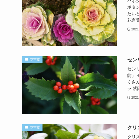
ハボ
ボタ
たい
花言葉
2021
セン
花言葉
セン
能」
くさ
ラ 紫陽
2021
クリ
花言葉
クリ