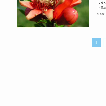
しま
う花言
2021
1