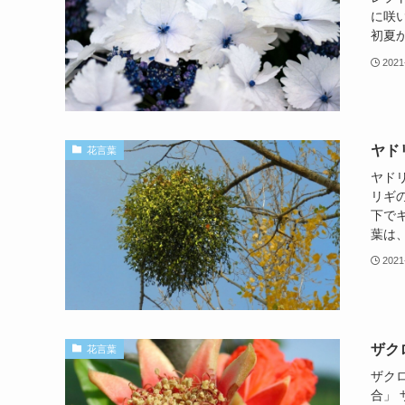
に咲
初夏か
2021
ヤド
花言葉
ヤド
リギ
下で
葉は、
2021
ザク
花言葉
ザク
合」