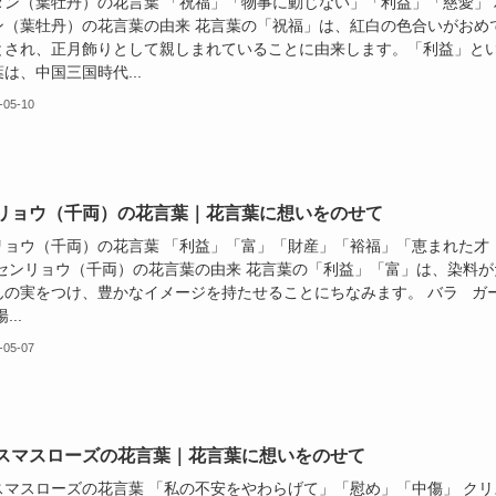
タン（葉牡丹）の花言葉 「祝福」「物事に動じない」「利益」「慈愛」 
ン（葉牡丹）の花言葉の由来 花言葉の「祝福」は、紅白の色合いがおめ
とされ、正月飾りとして親しまれていることに由来します。「利益」と
は、中国三国時代...
-05-10
リョウ（千両）の花言葉｜花言葉に想いをのせて
リョウ（千両）の花言葉 「利益」「富」「財産」「裕福」「恵まれた才
 センリョウ（千両）の花言葉の由来 花言葉の「利益」「富」は、染料が
んの実をつけ、豊かなイメージを持たせることにちなみます。 バラ ガ
...
-05-07
スマスローズの花言葉｜花言葉に想いをのせて
スマスローズの花言葉 「私の不安をやわらげて」「慰め」「中傷」 クリ