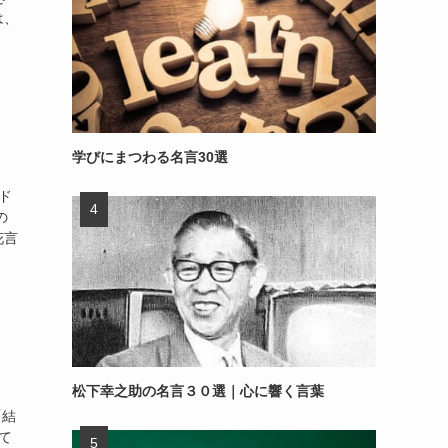
は、
学びにまつわる名言30選
ド
の
花言
松下幸之助の名言３０選｜心に響く言葉
「結
て