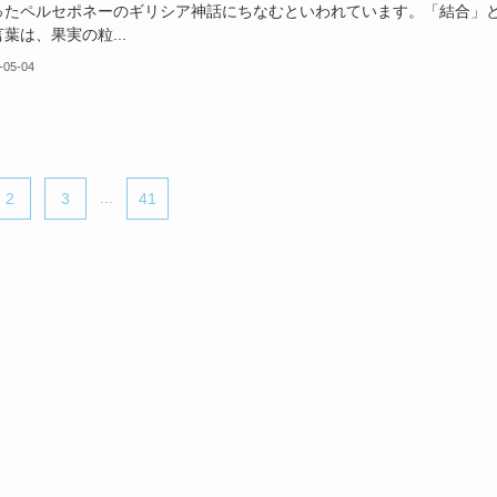
ったペルセポネーのギリシア神話にちなむといわれています。「結合」
葉は、果実の粒...
-05-04
2
3
...
41