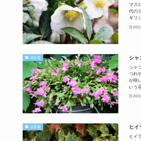
マス
代の
ギリシ
2021
シャ
花言葉
シャ
つれ
が咲
いう花
2021
ヒイ
花言葉
ヒイ