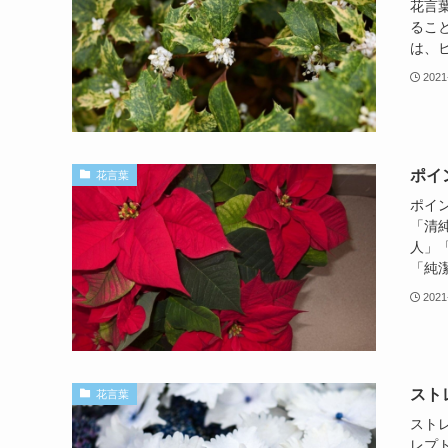
花言
るこ
は、ヒ
2021
ポイ
花言葉
ポイ
「清
人」
「純潔
2021
スト
花言葉
スト
レプ