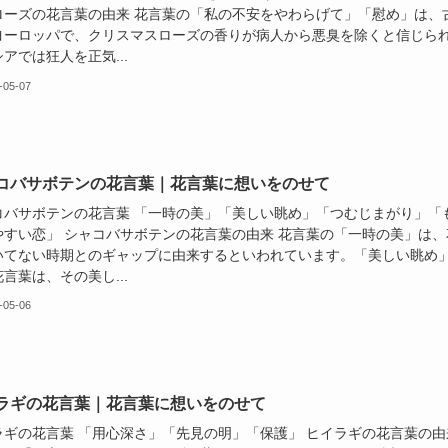
ローズの花言葉の由来 花言葉の「私の不安をやわらげて」「慰め」は、
ヨーロッパで、クリスマスローズの香りが病人から悪臭を除くと信じら
アでは狂人を正気...
-05-07
コバサボテンの花言葉｜花言葉に想いをのせて
コバサボテンの花言葉 「一時の美」「美しい眺め」「つむじまがり」「
やすい恋」 シャコバサボテンの花言葉の由来 花言葉の「一時の美」は、
いてない時期とのギャップに由来するといわれています。「美しい眺め
言葉は、その美し...
-05-06
ラギの花言葉｜花言葉に想いをのせて
ラギの花言葉 「用心深さ」「先見の明」「保護」 ヒイラギの花言葉の由