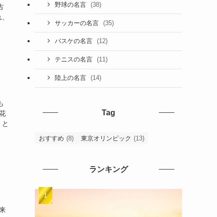
(38)
野球の名言
古
れ、
(35)
サッカーの名言
(12)
バスケの名言
(11)
テニスの名言
(14)
陸上の名言
も
Tag
花
」と
おすすめ
(8)
東京オリンピック
(13)
ランキング
来