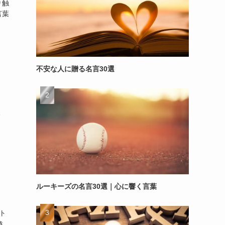
り触
言葉
不安な人に贈る名言30選
る
ルーキーズの名言30選｜心に響く言葉
ト
き