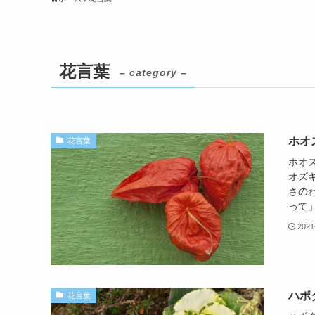
花言葉
– category –
ホオ
花言葉
ホオ
オズ
さの
って」
2021
ハボ
花言葉