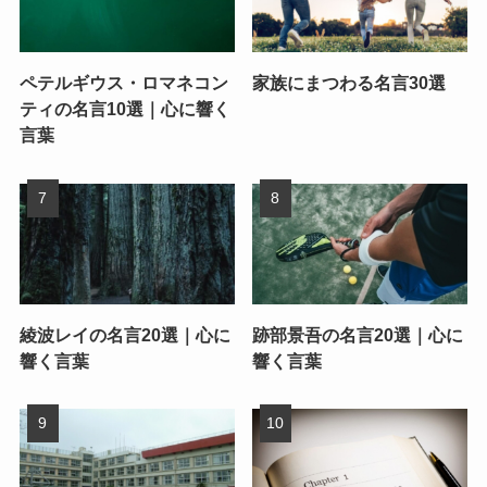
ペテルギウス・ロマネコン
家族にまつわる名言30選
ティの名言10選｜心に響く
言葉
綾波レイの名言20選｜心に
跡部景吾の名言20選｜心に
響く言葉
響く言葉