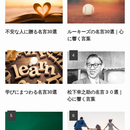
不安な人に贈る名言30選
ルーキーズの名言30選｜心
に響く言葉
学びにまつわる名言30選
松下幸之助の名言３０選｜
心に響く言葉