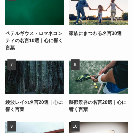
ペテルギウス・ロマネコン
家族にまつわる名言30選
ティの名言10選｜心に響く
言葉
綾波レイの名言20選｜心に
跡部景吾の名言20選｜心に
響く言葉
響く言葉