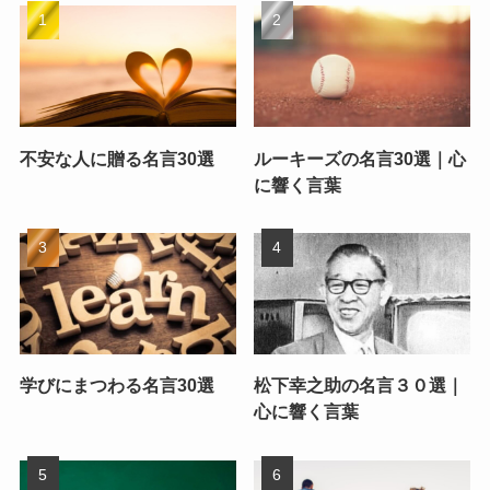
不安な人に贈る名言30選
ルーキーズの名言30選｜心
に響く言葉
学びにまつわる名言30選
松下幸之助の名言３０選｜
心に響く言葉