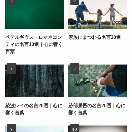
ペテルギウス・ロマネコン
家族にまつわる名言30選
ティの名言10選｜心に響く
言葉
綾波レイの名言20選｜心に
跡部景吾の名言20選｜心に
響く言葉
響く言葉