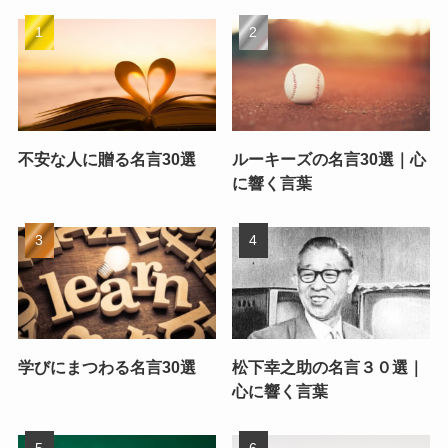
不安な人に贈る名言30選
ルーキーズの名言30選｜心
に響く言葉
学びにまつわる名言30選
松下幸之助の名言３０選｜
心に響く言葉