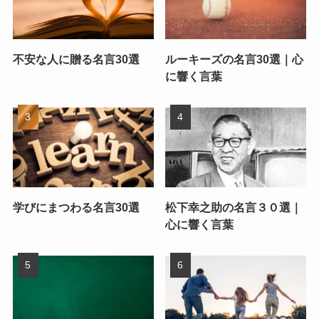
不安な人に贈る名言30選
ルーキーズの名言30選｜心
に響く言葉
学びにまつわる名言30選
松下幸之助の名言３０選｜
心に響く言葉