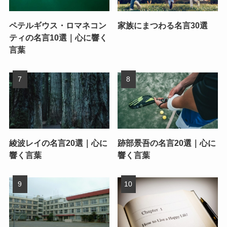
ペテルギウス・ロマネコン
家族にまつわる名言30選
ティの名言10選｜心に響く
言葉
綾波レイの名言20選｜心に
跡部景吾の名言20選｜心に
響く言葉
響く言葉