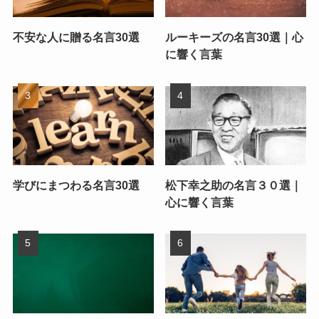
不安な人に贈る名言30選
ルーキーズの名言30選｜心
に響く言葉
学びにまつわる名言30選
松下幸之助の名言３０選｜
心に響く言葉