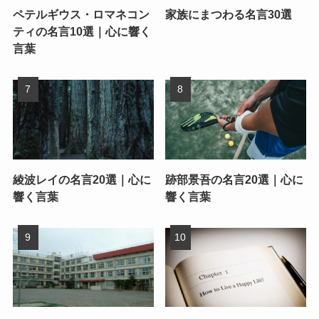
ペテルギウス・ロマネコン
家族にまつわる名言30選
ティの名言10選｜心に響く
言葉
綾波レイの名言20選｜心に
跡部景吾の名言20選｜心に
響く言葉
響く言葉