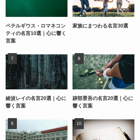
ペテルギウス・ロマネコン
家族にまつわる名言30選
ティの名言10選｜心に響く
言葉
綾波レイの名言20選｜心に
跡部景吾の名言20選｜心に
響く言葉
響く言葉