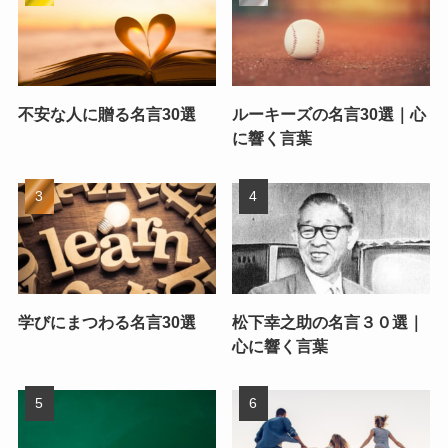
不安な人に贈る名言30選
ルーキーズの名言30選｜心
に響く言葉
学びにまつわる名言30選
松下幸之助の名言３０選｜
心に響く言葉