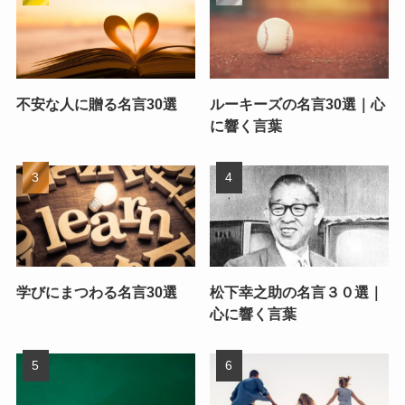
不安な人に贈る名言30選
ルーキーズの名言30選｜心
に響く言葉
学びにまつわる名言30選
松下幸之助の名言３０選｜
心に響く言葉