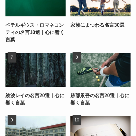
ペテルギウス・ロマネコン
家族にまつわる名言30選
ティの名言10選｜心に響く
言葉
綾波レイの名言20選｜心に
跡部景吾の名言20選｜心に
響く言葉
響く言葉