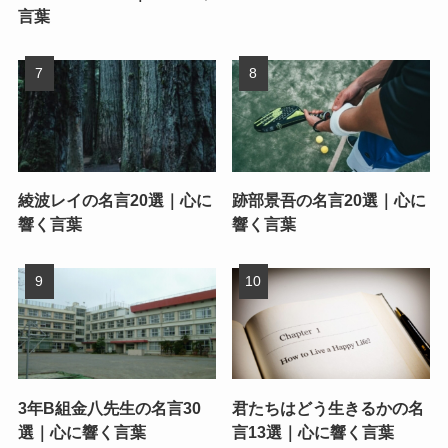
言葉
綾波レイの名言20選｜心に
跡部景吾の名言20選｜心に
響く言葉
響く言葉
3年B組金八先生の名言30
君たちはどう生きるかの名
選｜心に響く言葉
言13選｜心に響く言葉