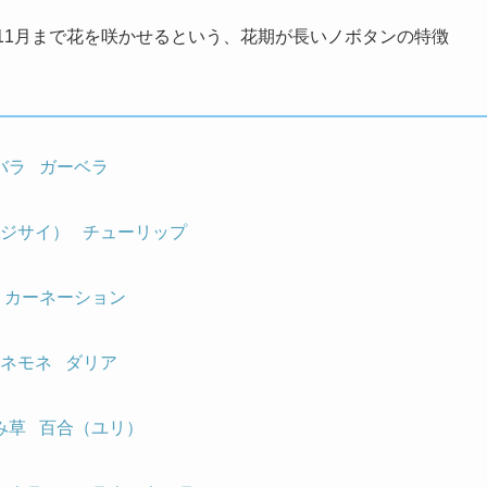
11月まで花を咲かせるという、花期が長いノボタンの特徴
バラ
ガーベラ
ジサイ）
チューリップ
カーネーション
ネモネ
ダリア
み草
百合（ユリ）