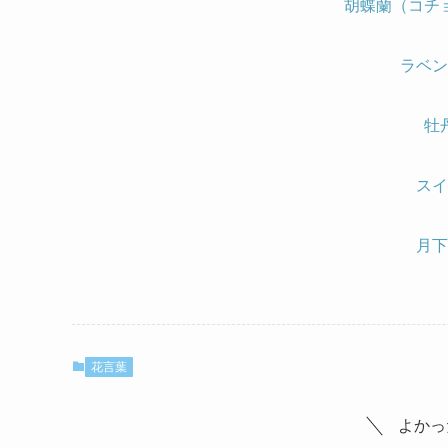
胡蝶蘭（コチ
ラベン
牡
スイ
月下
花言葉
よかっ