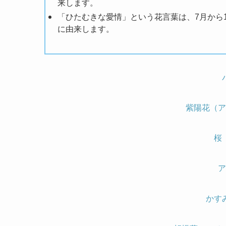
来します。
「ひたむきな愛情」という花言葉は、7月から
に由来します。
紫陽花（ア
桜
ア
かす