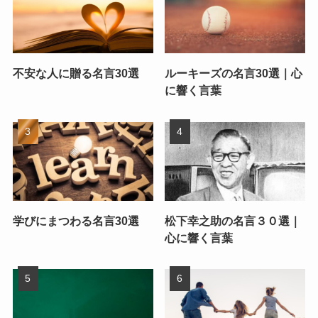
不安な人に贈る名言30選
ルーキーズの名言30選｜心
に響く言葉
学びにまつわる名言30選
松下幸之助の名言３０選｜
心に響く言葉