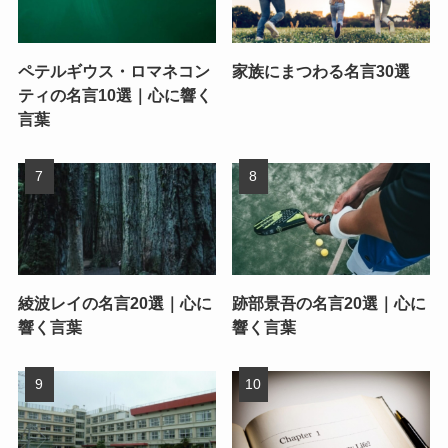
ペテルギウス・ロマネコン
家族にまつわる名言30選
ティの名言10選｜心に響く
言葉
綾波レイの名言20選｜心に
跡部景吾の名言20選｜心に
響く言葉
響く言葉