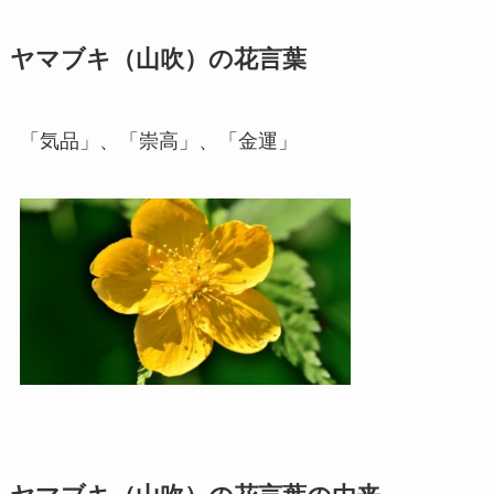
ヤマブキ（山吹）の花言葉
「気品」、「崇高」、「金運」