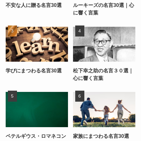
不安な人に贈る名言30選
ルーキーズの名言30選｜心
に響く言葉
学びにまつわる名言30選
松下幸之助の名言３０選｜
心に響く言葉
ペテルギウス・ロマネコン
家族にまつわる名言30選