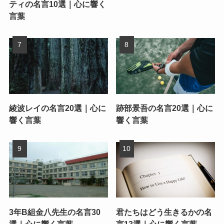
ティの名言10選｜心に響く
言葉
綾波レイの名言20選｜心に
跡部景吾の名言20選｜心に
響く言葉
響く言葉
3年B組金八先生の名言30
君たちはどう生きるかの名
選｜心に響く言葉
言13選｜心に響く言葉