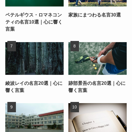
ペテルギウス・ロマネコン
家族にまつわる名言30選
ティの名言10選｜心に響く
言葉
綾波レイの名言20選｜心に
跡部景吾の名言20選｜心に
響く言葉
響く言葉