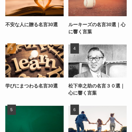
不安な人に贈る名言30選
ルーキーズの名言30選｜心
に響く言葉
学びにまつわる名言30選
松下幸之助の名言３０選｜
心に響く言葉