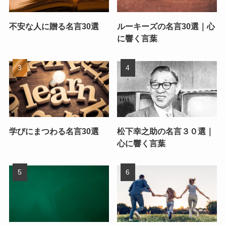
不安な人に贈る名言30選
ルーキーズの名言30選｜心
に響く言葉
学びにまつわる名言30選
松下幸之助の名言３０選｜
心に響く言葉