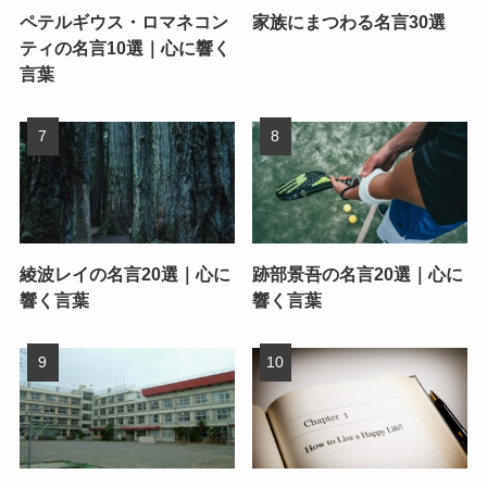
ペテルギウス・ロマネコン
家族にまつわる名言30選
ティの名言10選｜心に響く
言葉
綾波レイの名言20選｜心に
跡部景吾の名言20選｜心に
響く言葉
響く言葉