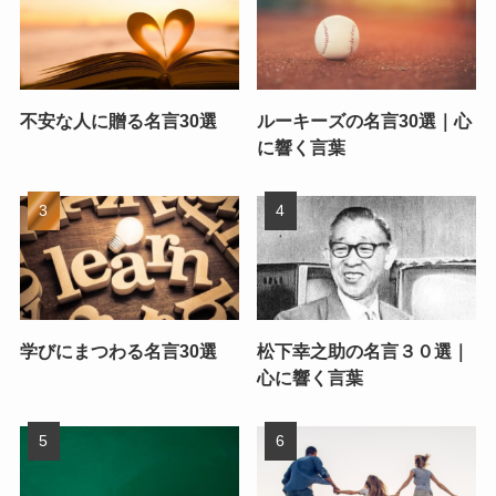
不安な人に贈る名言30選
ルーキーズの名言30選｜心
に響く言葉
学びにまつわる名言30選
松下幸之助の名言３０選｜
心に響く言葉