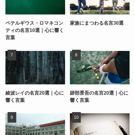
ペテルギウス・ロマネコン
家族にまつわる名言30選
ティの名言10選｜心に響く
言葉
綾波レイの名言20選｜心に
跡部景吾の名言20選｜心に
響く言葉
響く言葉