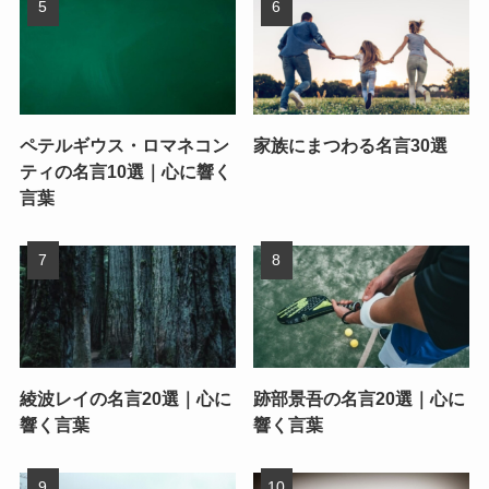
ペテルギウス・ロマネコン
家族にまつわる名言30選
ティの名言10選｜心に響く
言葉
綾波レイの名言20選｜心に
跡部景吾の名言20選｜心に
響く言葉
響く言葉