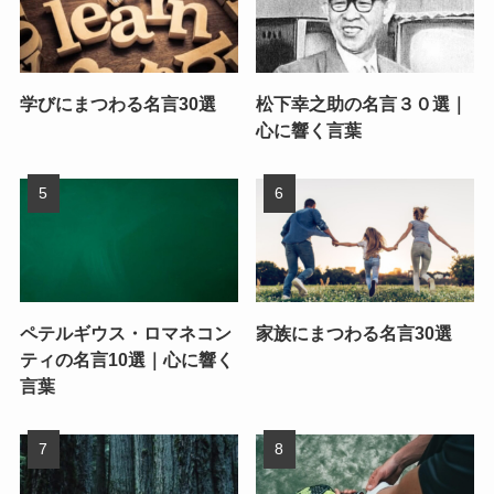
学びにまつわる名言30選
松下幸之助の名言３０選｜
心に響く言葉
ペテルギウス・ロマネコン
家族にまつわる名言30選
ティの名言10選｜心に響く
言葉