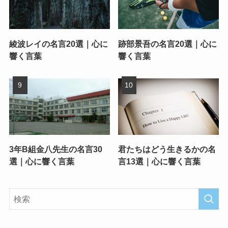
綾波レイの名言20選｜心に
跡部景吾の名言20選｜心に
響く言葉
響く言葉
3年B組金八先生の名言30
君たちはどう生きるかの名
選｜心に響く言葉
言13選｜心に響く言葉