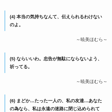
(4) 本当の気持ちなんて、伝えられるわけない
のよ。
～暁美ほむら～
(5) ならいいわ。忠告が無駄にならないよう、
祈ってる。
～暁美ほむら～
(6) まどか…たった一人の、私の友達…あなた
の為なら、私は永遠の迷路に閉じ込められて