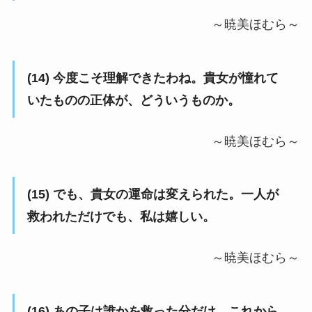
～暁美ほむら～
(14) 今度こそ理解できたわね。貴女が憧れて
いたものの正体が、どういうものか。
～暁美ほむら～
(15) でも、貴女の運命は変えられた。一人が
救われただけでも、私は嬉しい。
～暁美ほむら～
(16) あの子は誰かを救った分だけ、これから