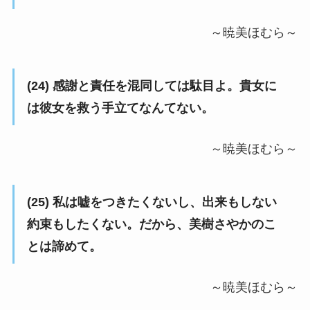
～暁美ほむら～
(24) 感謝と責任を混同しては駄目よ。貴女に
は彼女を救う手立てなんてない。
～暁美ほむら～
(25) 私は嘘をつきたくないし、出来もしない
約束もしたくない。だから、美樹さやかのこ
とは諦めて。
～暁美ほむら～