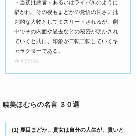
・当初は悪者・あるいはライバルのように
描かれ、その後もまどかの覚悟の甘さに批
判的な人物としてミスリードされるが、劇
中でその内面や過去などの秘密が明かされ
ていくと共に、印象が二転三転していくキ
ャラクターである。
Wikipedia
暁美ほむらの名言 ３０選
(1) 鹿目まどか。貴女は自分の人生が、貴いと