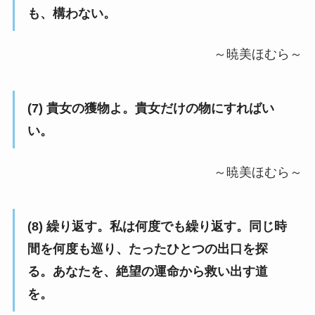
も、構わない。
～暁美ほむら～
(7) 貴女の獲物よ。貴女だけの物にすればい
い。
～暁美ほむら～
(8) 繰り返す。私は何度でも繰り返す。同じ時
間を何度も巡り、たったひとつの出口を探
る。あなたを、絶望の運命から救い出す道
を。