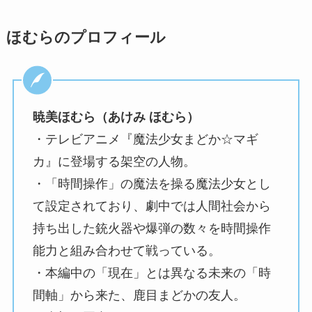
ほむらのプロフィール
暁美ほむら（あけみ ほむら）
・テレビアニメ『魔法少女まどか☆マギ
カ』に登場する架空の人物。
・「時間操作」の魔法を操る魔法少女とし
て設定されており、劇中では人間社会から
持ち出した銃火器や爆弾の数々を時間操作
能力と組み合わせて戦っている。
・本編中の「現在」とは異なる未来の「時
間軸」から来た、鹿目まどかの友人。