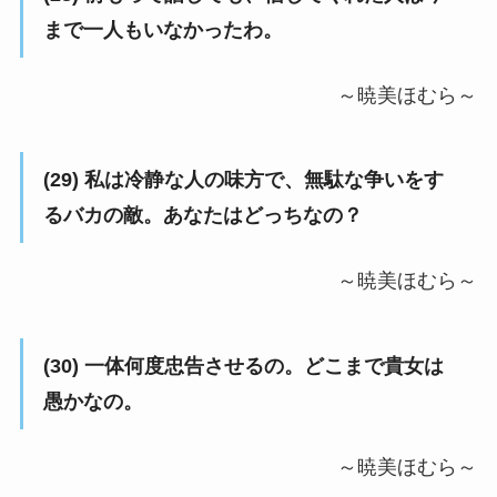
まで一人もいなかったわ。
～暁美ほむら～
(29) 私は冷静な人の味方で、無駄な争いをす
るバカの敵。あなたはどっちなの？
～暁美ほむら～
(30) 一体何度忠告させるの。どこまで貴女は
愚かなの。
～暁美ほむら～