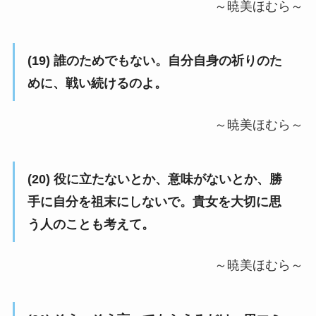
～暁美ほむら～
(19) 誰のためでもない。自分自身の祈りのた
めに、戦い続けるのよ。
～暁美ほむら～
(20) 役に立たないとか、意味がないとか、勝
手に自分を祖末にしないで。貴女を大切に思
う人のことも考えて。
～暁美ほむら～