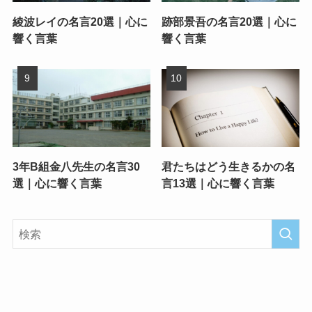
綾波レイの名言20選｜心に
跡部景吾の名言20選｜心に
響く言葉
響く言葉
3年B組金八先生の名言30
君たちはどう生きるかの名
選｜心に響く言葉
言13選｜心に響く言葉