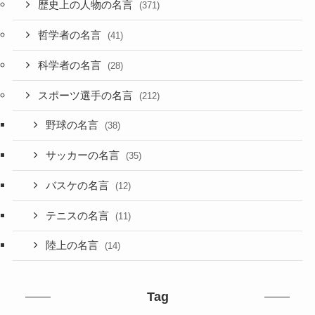
歴史上の人物の名言
(371)
哲学者の名言
(41)
科学者の名言
(28)
スポーツ選手の名言
(212)
野球の名言
(38)
サッカーの名言
(35)
バスケの名言
(12)
テニスの名言
(11)
陸上の名言
(14)
Tag