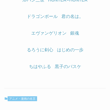
ドラゴンボール
君の名は。
エヴァンゲリオン
銀魂
るろうに剣心
はじめの一歩
ちはやふる
黒子のバスケ
アニメ・漫画の名言