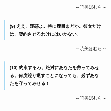
～暁美ほむら～
(9) ええ、迷惑よ。特に鹿目まどか。彼女だけ
は、契約させるわけにはいかない。
～暁美ほむら～
(10) 約束するわ。絶対にあなたを救ってみせ
る。何度繰り返すことになっても、必ずあな
たを守ってみせる！
～暁美ほむら～