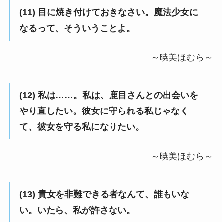
(11) 目に焼き付けておきなさい。魔法少女に
なるって、そういうことよ。
～暁美ほむら～
(12) 私は……。私は、鹿目さんとの出会いを
やり直したい。彼女に守られる私じゃなく
て、彼女を守る私になりたい。
～暁美ほむら～
(13) 貴女を非難できる者なんて、誰もいな
い。いたら、私が許さない。