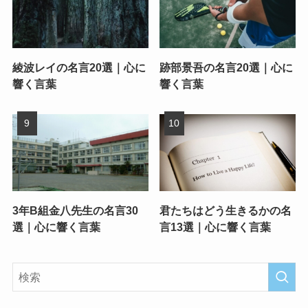
綾波レイの名言20選｜心に
跡部景吾の名言20選｜心に
響く言葉
響く言葉
3年B組金八先生の名言30
君たちはどう生きるかの名
選｜心に響く言葉
言13選｜心に響く言葉