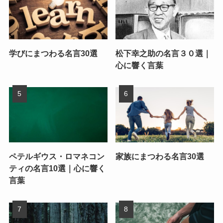
学びにまつわる名言30選
松下幸之助の名言３０選｜
心に響く言葉
ペテルギウス・ロマネコン
家族にまつわる名言30選
ティの名言10選｜心に響く
言葉