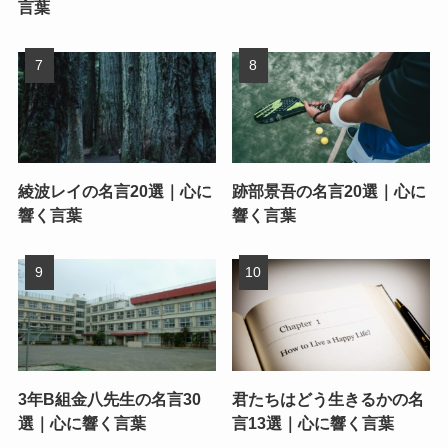
言葉
綾波レイの名言20選｜心に
跡部景吾の名言20選｜心に
響く言葉
響く言葉
3年B組金八先生の名言30
君たちはどう生きるかの名
選｜心に響く言葉
言13選｜心に響く言葉