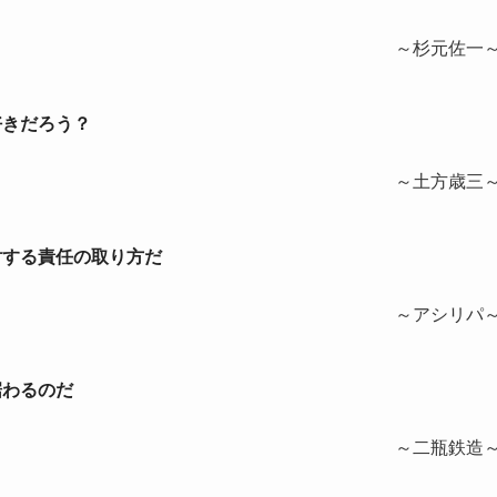
～杉元佐一
好きだろう？
～土方歳三
対する責任の取り方だ
～アシリパ
据わるのだ
～二瓶鉄造