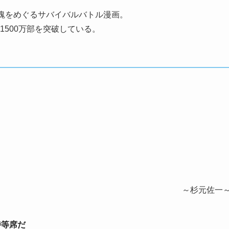
塊をめぐるサバイバルバトル漫画。
1500万部を突破している。
～杉元佐一
特等席だ