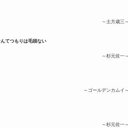
～土方歳三
なんてつもりは毛頭ない
～杉元佐一
～ゴールデンカムイ
～杉元佐一