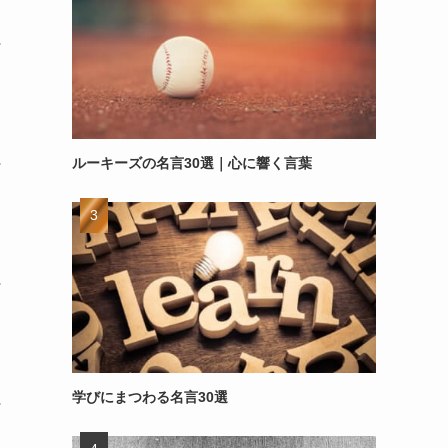
～
ルーキーズの名言30選｜心に響く言葉
～
～
学びにまつわる名言30選
～