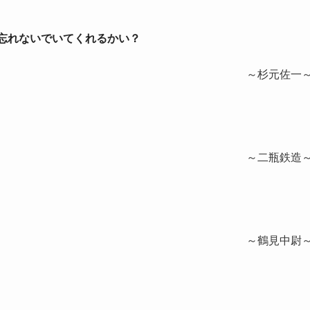
を忘れないでいてくれるかい？
～杉元佐一
～二瓶鉄造
～鶴見中尉