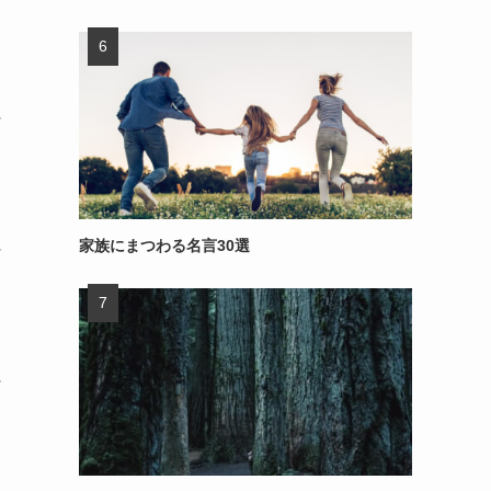
～
家族にまつわる名言30選
～
～