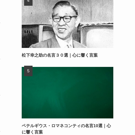
～
松下幸之助の名言３０選｜心に響く言葉
～
～
ペテルギウス・ロマネコンティの名言10選｜心
～
に響く言葉