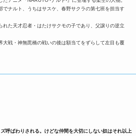
アニメ『NARUTO -ナルト-』に登場する架空の人物。
部でナルト、うちはサスケ、春野サクラの第七班を担当す
られた天才忍者・はたけサクモの子であり、父譲りの逆立
界大戦・神無毘橋の戦いの後は額当てをずらして左目も覆
はクズ呼ばわりされる。けどな仲間を大切にしない奴はそれ以上