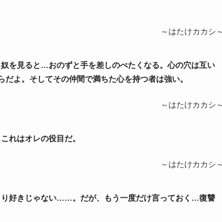
～はたけカカシ
ばる奴を見ると…おのずと手を差しのべたくなる。心の穴は互い
らだよ。そしてその仲間で満ちた心を持つ者は強い。
～はたけカカシ
、これはオレの役目だ。
～はたけカカシ
あまり好きじゃない……。だが、もう一度だけ言っておく…復讐