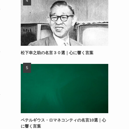
～
～
松下幸之助の名言３０選｜心に響く言葉
～
ペテルギウス・ロマネコンティの名言10選｜心
に響く言葉