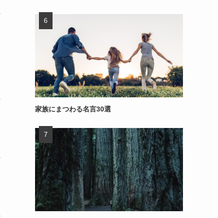
～
～
家族にまつわる名言30選
～
～