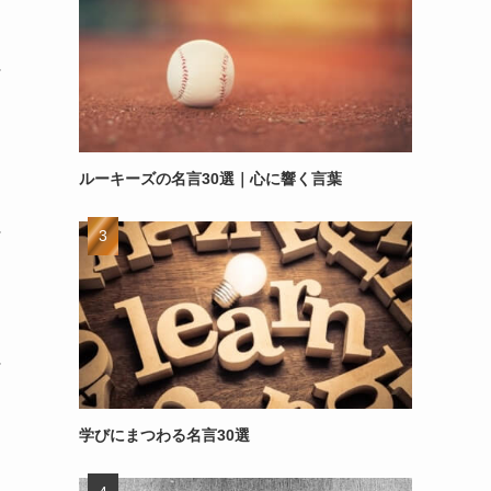
～
ルーキーズの名言30選｜心に響く言葉
～
～
学びにまつわる名言30選