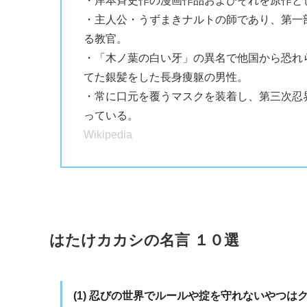
・岸本斉史作の漫画作品およびそれを原作とした
・主人公・うずまきナルトの師であり、第一
る教官。
・「木ノ葉の白い牙」の異名で他国から恐れ
てた銀髪をした長身痩躯の男性。
・常に口元を覆うマスクを装着し、第三次忍
っている。
Wikipedia
はたけカカシの名言 １０選
(1) 忍びの世界でルールや掟を守れないやつ