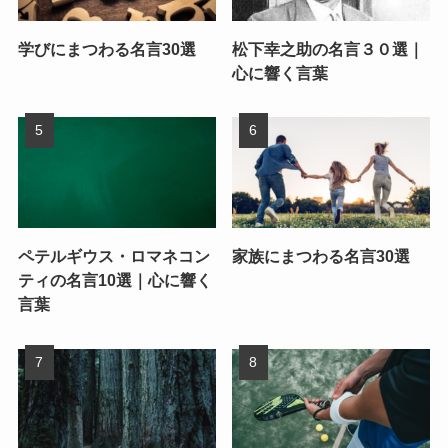
学びにまつわる名言30選
松下幸之助の名言３０選｜
心に響く言葉
ペテルギウス・ロマネコン
家族にまつわる名言30選
ティの名言10選｜心に響く
言葉