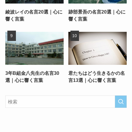
綾波レイの名言20選｜心に
跡部景吾の名言20選｜心に
響く言葉
響く言葉
3年B組金八先生の名言30
君たちはどう生きるかの名
選｜心に響く言葉
言13選｜心に響く言葉