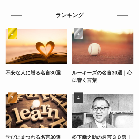
ランキング
不安な人に贈る名言30選
ルーキーズの名言30選｜心
に響く言葉
学びにまつわる名言30選
松下幸之助の名言３０選｜