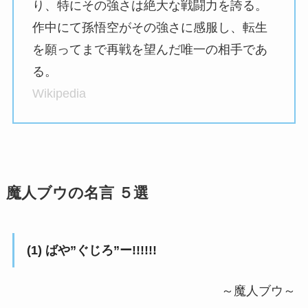
り、特にその強さは絶大な戦闘力を誇る。
作中にて孫悟空がその強さに感服し、転生
を願ってまで再戦を望んだ唯一の相手であ
る。
Wikipedia
魔人ブウの名言 ５選
(1) ばや”ぐじろ”ー!!!!!!
～魔人ブウ～