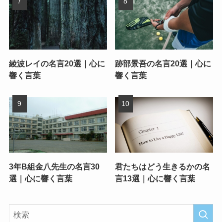
綾波レイの名言20選｜心に
跡部景吾の名言20選｜心に
響く言葉
響く言葉
3年B組金八先生の名言30
君たちはどう生きるかの名
選｜心に響く言葉
言13選｜心に響く言葉