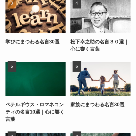
学びにまつわる名言30選
松下幸之助の名言３０選｜
心に響く言葉
ペテルギウス・ロマネコン
家族にまつわる名言30選
ティの名言10選｜心に響く
言葉