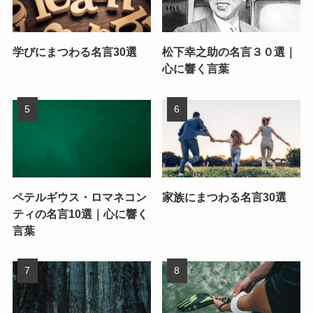
学びにまつわる名言30選
松下幸之助の名言３０選｜
心に響く言葉
ペテルギウス・ロマネコン
家族にまつわる名言30選
ティの名言10選｜心に響く
言葉