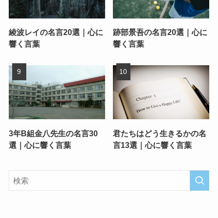
綾波レイの名言20選｜心に
跡部景吾の名言20選｜心に
響く言葉
響く言葉
3年B組金八先生の名言30
君たちはどう生きるかの名
選｜心に響く言葉
言13選｜心に響く言葉