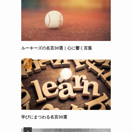
～
ルーキーズの名言30選｜心に響く言葉
～
～
学びにまつわる名言30選