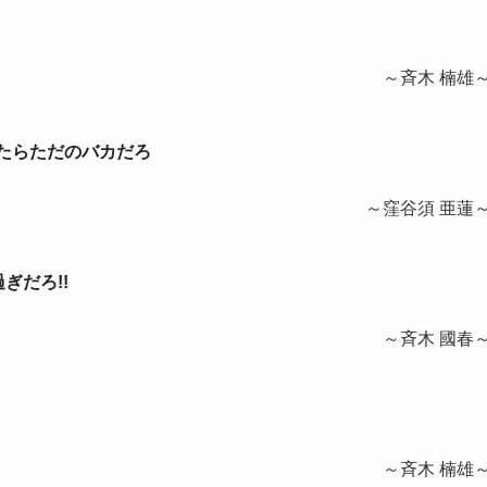
～斉木 楠雄
ったらただのバカだろ
～窪谷須 亜蓮
ぎだろ!!
～斉木 國春
～斉木 楠雄