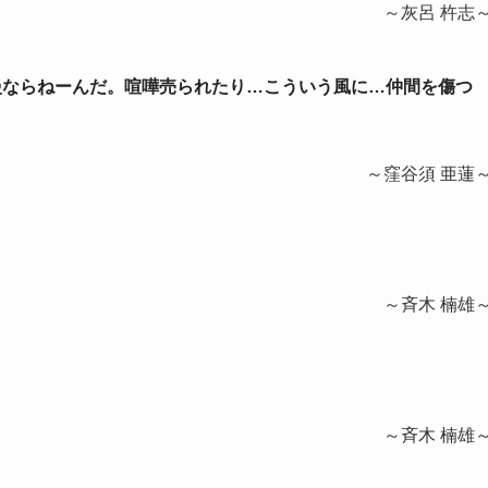
～灰呂 杵志
我慢ならねーんだ。喧嘩売られたり…こういう風に…仲間を傷つ
～窪谷須 亜蓮
～斉木 楠雄
～斉木 楠雄