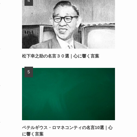
～
～
松下幸之助の名言３０選｜心に響く言葉
～
～
ペテルギウス・ロマネコンティの名言10選｜心
に響く言葉