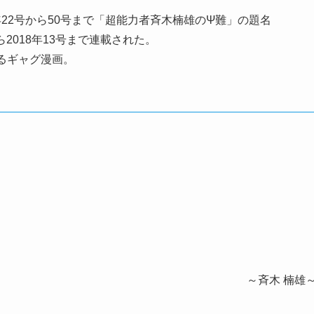
年22号から50号まで「超能力者斉木楠雄のΨ難」の題名
ら2018年13号まで連載された。
るギャグ漫画。
～斉木 楠雄