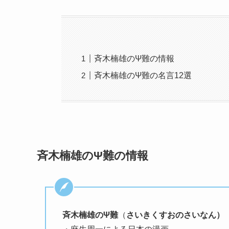
斉木楠雄のΨ難の情報
斉木楠雄のΨ難の名言12選
斉木楠雄のΨ難の情報
斉木楠雄のΨ難
（
さいきくすおのさいなん）