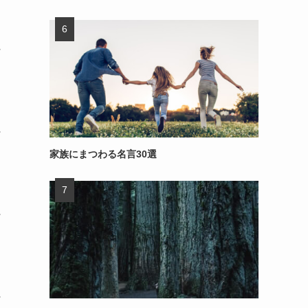
～
～
家族にまつわる名言30選
～
～