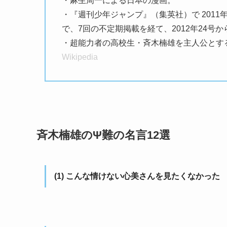
・麻生周一による日本の漫画。
・『週刊少年ジャンプ』（集英社）で 2011
で、7回の不定期掲載を経て、2012年24号か
・超能力者の高校生・斉木楠雄を主人公とす
Wikipedia
斉木楠雄のΨ難の名言12選
(1) こんな情けない心美さんを見たくなかった