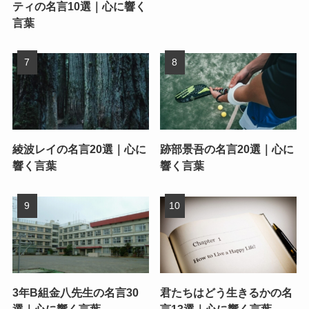
ティの名言10選｜心に響く
言葉
綾波レイの名言20選｜心に
跡部景吾の名言20選｜心に
響く言葉
響く言葉
3年B組金八先生の名言30
君たちはどう生きるかの名