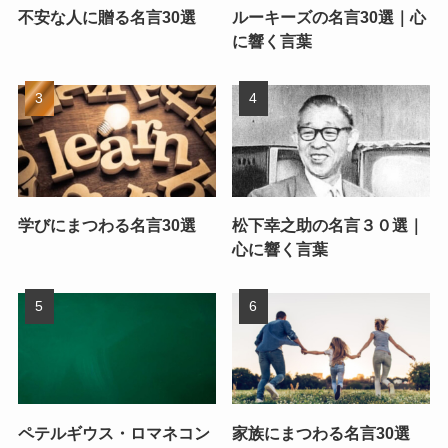
不安な人に贈る名言30選
ルーキーズの名言30選｜心
に響く言葉
学びにまつわる名言30選
松下幸之助の名言３０選｜
心に響く言葉
ペテルギウス・ロマネコン
家族にまつわる名言30選