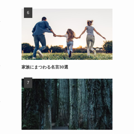
～
～
家族にまつわる名言30選
～