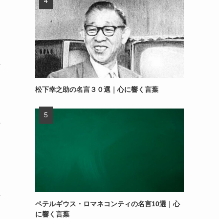
～
松下幸之助の名言３０選｜心に響く言葉
～
～
ペテルギウス・ロマネコンティの名言10選｜心
に響く言葉