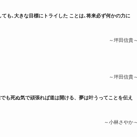
としても､大きな目標にトライした ことは､将来必ず何かの力に
～坪田信貴
～坪田信貴
。誰でも死ぬ気で頑張れば道は開ける、夢は叶うってことを伝え
～小林さやか