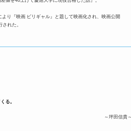
差値を40上げて慶應大学に現役合格した話』。
演により『映画 ビリギャル』と題して映画化され、映画公開
刊行された。
てくる。
～坪田信貴