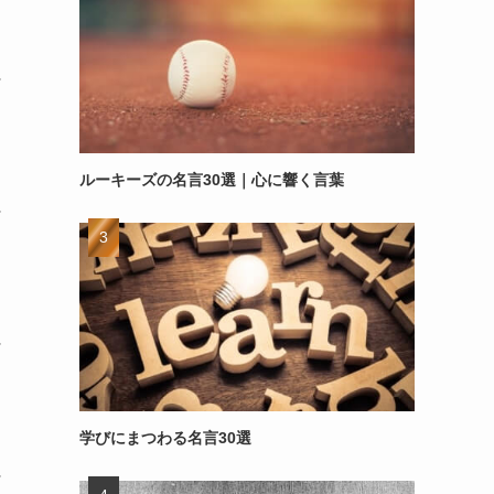
～
ルーキーズの名言30選｜心に響く言葉
～
～
学びにまつわる名言30選
～