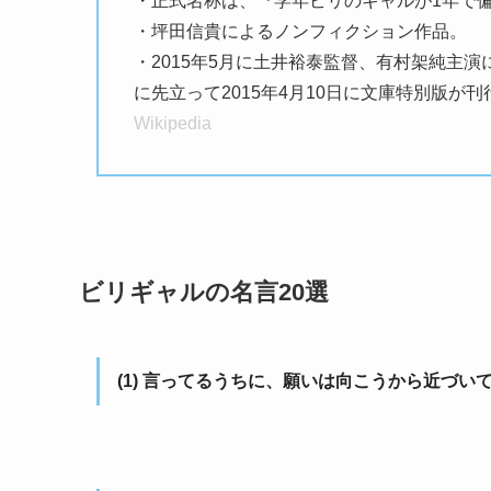
・正式名称は、『学年ビリのギャルが1年で偏
・坪田信貴によるノンフィクション作品。
・2015年5月に土井裕泰監督、有村架純主
に先立って2015年4月10日に文庫特別版が
Wikipedia
ビリギャルの名言20選
(1) 言ってるうちに、願いは向こうから近づい