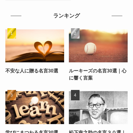
ランキング
不安な人に贈る名言30選
ルーキーズの名言30選｜心
に響く言葉
学びにまつわる名言30選
松下幸之助の名言３０選｜