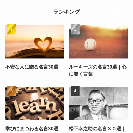
ランキング
不安な人に贈る名言30選
ルーキーズの名言30選｜心
に響く言葉
学びにまつわる名言30選
松下幸之助の名言３０選｜