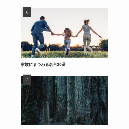
～
～
家族にまつわる名言30選
～