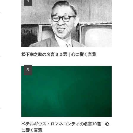
～
松下幸之助の名言３０選｜心に響く言葉
～
～
ペテルギウス・ロマネコンティの名言10選｜心
に響く言葉