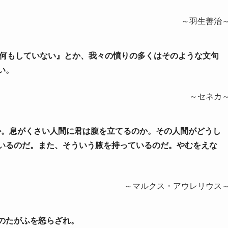
～羽生善治
は何もしていない』とか、我々の憤りの多くはそのような文句
い。
～セネカ
のか。息がくさい人間に君は腹を立てるのか。その人間がどうし
いるのだ。また、そういう腋を持っているのだ。やむをえな
～マルクス・アウレリウス
人のたがふを怒らざれ。