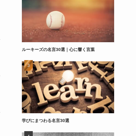
～
ルーキーズの名言30選｜心に響く言葉
～
～
学びにまつわる名言30選