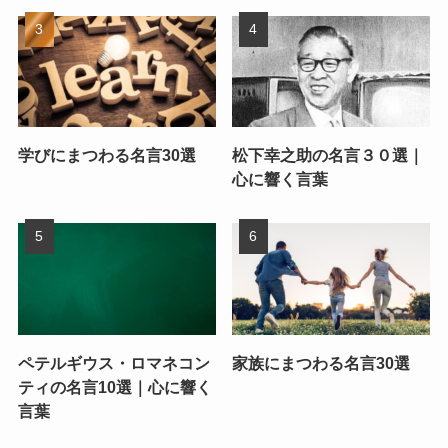
学びにまつわる名言30選
松下幸之助の名言３０選｜
心に響く言葉
ペテルギウス・ロマネコン
家族にまつわる名言30選
ティの名言10選｜心に響く
言葉