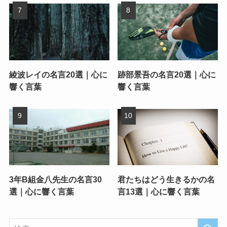
綾波レイの名言20選｜心に
跡部景吾の名言20選｜心に
響く言葉
響く言葉
3年B組金八先生の名言30
君たちはどう生きるかの名
選｜心に響く言葉
言13選｜心に響く言葉