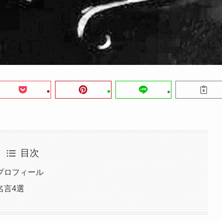
目次
プロフィール
名言4選