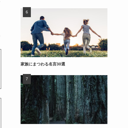
～
～
家族にまつわる名言30選