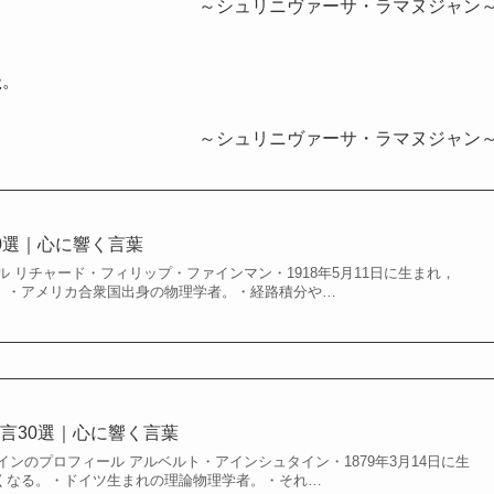
～シュリニヴァーサ・ラマヌジャン
た
。
～シュリニヴァーサ・ラマヌジャン
0選｜心に響く言葉
 リチャード・フィリップ・ファインマン・1918年5月11日に生まれ，
なる。・アメリカ合衆国出身の物理学者。・経路積分や…
言30選｜心に響く言葉
ンのプロフィール アルベルト・アインシュタイン・1879年3月14日に生
に亡くなる。・ドイツ生まれの理論物理学者。・それ…