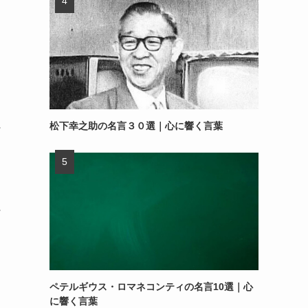
松下幸之助の名言３０選｜心に響く言葉
～
～
ペテルギウス・ロマネコンティの名言10選｜心
に響く言葉