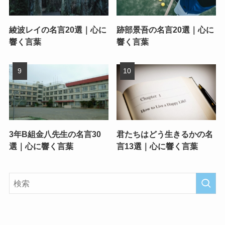
綾波レイの名言20選｜心に
跡部景吾の名言20選｜心に
響く言葉
響く言葉
3年B組金八先生の名言30
君たちはどう生きるかの名
選｜心に響く言葉
言13選｜心に響く言葉