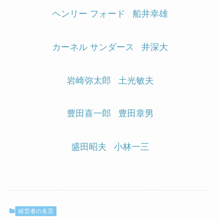
ヘンリー フォード
船井幸雄
カーネル サンダース
井深大
岩崎弥太郎
土光敏夫
豊田喜一郎
豊田章男
盛田昭夫
小林一三
経営者の名言