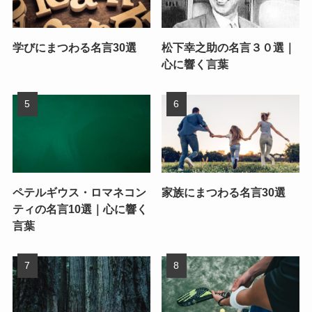
学びにまつわる名言30選
松下幸之助の名言３０選｜
心に響く言葉
ペテルギウス・ロマネコン
家族にまつわる名言30選
ティの名言10選｜心に響く
言葉