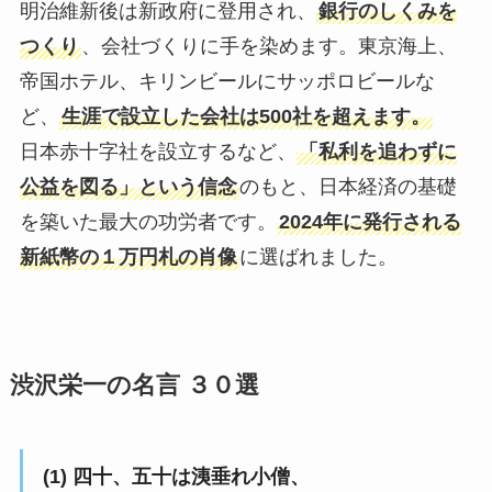
明治維新後は新政府に登用され、
銀行のしくみを
つくり
、会社づくりに手を染めます。東京海上、
帝国ホテル、キリンビールにサッポロビールな
ど、
生涯で設立した会社は500社を超えます。
日本赤十字社を設立するなど、
「私利を追わずに
公益を図る」という信念
のもと、日本経済の基礎
を築いた最大の功労者です。
2024年に発行される
新紙幣の１万円札の肖像
に選ばれました。
渋沢栄一の名言 ３０選
(1) 四十、五十は洟垂れ小僧、