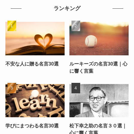
ランキング
不安な人に贈る名言30選
ルーキーズの名言30選｜心
に響く言葉
学びにまつわる名言30選
松下幸之助の名言３０選｜
心に響く言葉