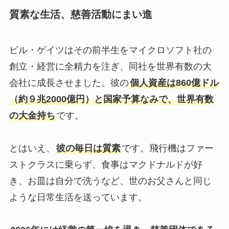
質素な生活、慈善活動にまい進
ビル・ゲイツはその前半生をマイクロソフト社の
創立・経営に全精力を注ぎ、同社を世界有数の大
会社に成長させました。彼の
個人資産は860億ドル
（約９兆2000億円）と国家予算なみで、世界有数
の大金持ち
です。
とはいえ、
彼の毎日は質素
です。飛行機はファー
ストクラスに乗らず、食事はマクドナルドが好
き、お皿は自分で洗うなど、世のお父さんと同じ
ような日常生活を送っています。