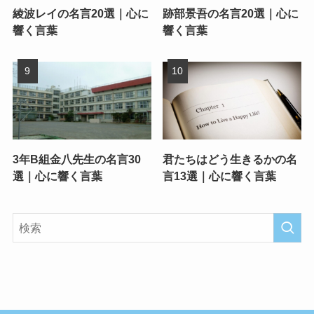
綾波レイの名言20選｜心に
跡部景吾の名言20選｜心に
響く言葉
響く言葉
3年B組金八先生の名言30
君たちはどう生きるかの名
選｜心に響く言葉
言13選｜心に響く言葉