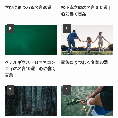
学びにまつわる名言30選
松下幸之助の名言３０選｜
心に響く言葉
ペテルギウス・ロマネコン
家族にまつわる名言30選
ティの名言10選｜心に響く
言葉