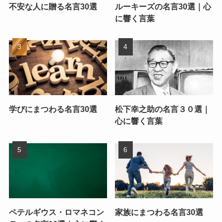
不安な人に贈る名言30選
ルーキーズの名言30選｜心
に響く言葉
学びにまつわる名言30選
松下幸之助の名言３０選｜
心に響く言葉
ペテルギウス・ロマネコン
家族にまつわる名言30選