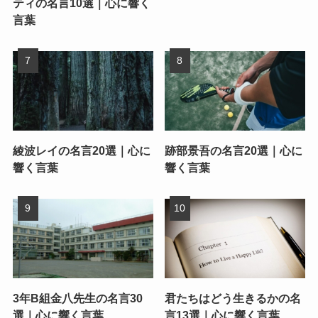
ティの名言10選｜心に響く
言葉
綾波レイの名言20選｜心に
跡部景吾の名言20選｜心に
響く言葉
響く言葉
3年B組金八先生の名言30
君たちはどう生きるかの名
選｜心に響く言葉
言13選｜心に響く言葉