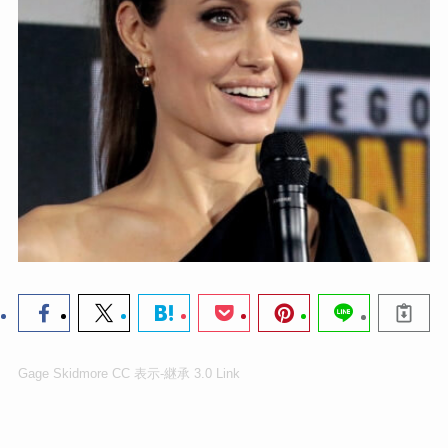
Gage Skidmore
CC 表示-継承 3.0
Link