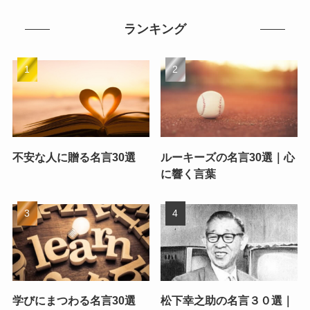
ランキング
不安な人に贈る名言30選
ルーキーズの名言30選｜心
に響く言葉
学びにまつわる名言30選
松下幸之助の名言３０選｜