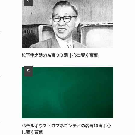
～
松下幸之助の名言３０選｜心に響く言葉
～
～
ペテルギウス・ロマネコンティの名言10選｜心
に響く言葉