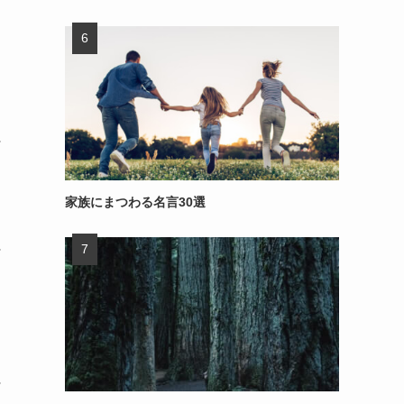
～
家族にまつわる名言30選
～
～