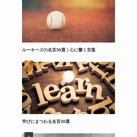
ルーキーズの名言30選｜心に響く言葉
～
学びにまつわる名言30選
～