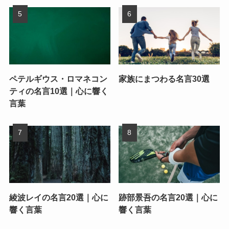
ペテルギウス・ロマネコン
家族にまつわる名言30選
ティの名言10選｜心に響く
言葉
綾波レイの名言20選｜心に
跡部景吾の名言20選｜心に
響く言葉
響く言葉