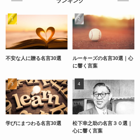
ランキング
不安な人に贈る名言30選
ルーキーズの名言30選｜心
に響く言葉
学びにまつわる名言30選
松下幸之助の名言３０選｜
心に響く言葉