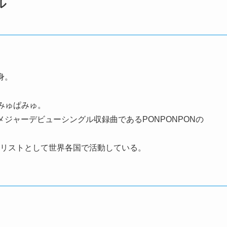
ル
身。
みゅぱみゅ。
た、メジャーデビューシングル収録曲であるPONPONPONの
ジェリストとして世界各国で活動している。