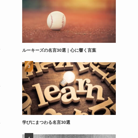
～
ルーキーズの名言30選｜心に響く言葉
～
学びにまつわる名言30選
～