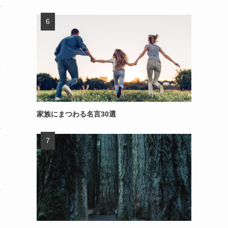
～
～
家族にまつわる名言30選
～
～