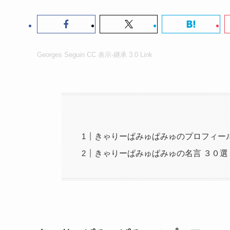
Georges Seguin
CC 表示-継承 3.0
Link
きゃりーぱみゅぱみゅのプロフィー
きゃりーぱみゅぱみゅの名言 ３０選