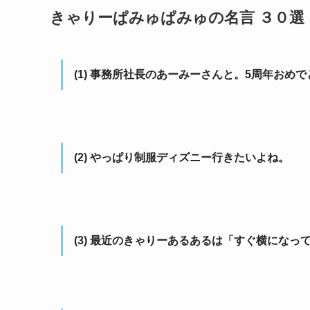
きゃりーぱみゅぱみゅの名言 ３０選
(1) 事務所社長のあーみーさんと。5周年お
(2) やっぱり制服ディズニー行きたいよね。
(3) 最近のきゃりーあるあるは「すぐ横にな