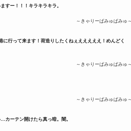
ざいますー！！！キラキラキラ。
～きゃりーぱみゅぱみゅ
と香港に行って来ます！荷造りしたくねぇえええええ！めんどく
～きゃりーぱみゅぱみゅ
～きゃりーぱみゅぱみゅ
ない…カーテン開けたら真っ暗。闇。