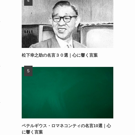
～
松下幸之助の名言３０選｜心に響く言葉
～
～
ペテルギウス・ロマネコンティの名言10選｜心
に響く言葉