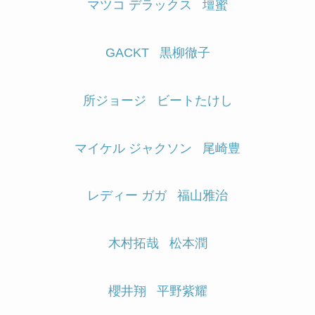
マツコ デラックス
壇蜜
GACKT
黒柳徹子
所ジョージ
ビートたけし
マイケル ジャクソン
尾崎豊
レディー ガガ
福山雅治
木村拓哉
松本潤
櫻井翔
平野紫耀