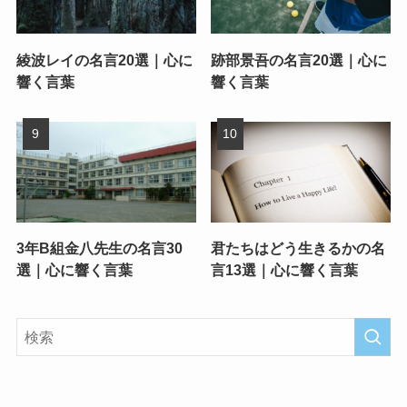
綾波レイの名言20選｜心に
跡部景吾の名言20選｜心に
響く言葉
響く言葉
3年B組金八先生の名言30
君たちはどう生きるかの名
選｜心に響く言葉
言13選｜心に響く言葉