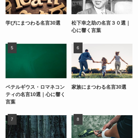
学びにまつわる名言30選
松下幸之助の名言３０選｜
心に響く言葉
ペテルギウス・ロマネコン
家族にまつわる名言30選
ティの名言10選｜心に響く
言葉