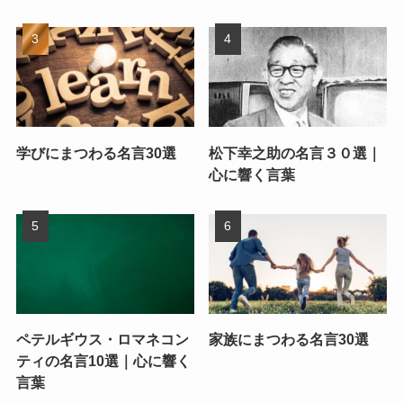
学びにまつわる名言30選
松下幸之助の名言３０選｜
心に響く言葉
ペテルギウス・ロマネコン
家族にまつわる名言30選
ティの名言10選｜心に響く
言葉