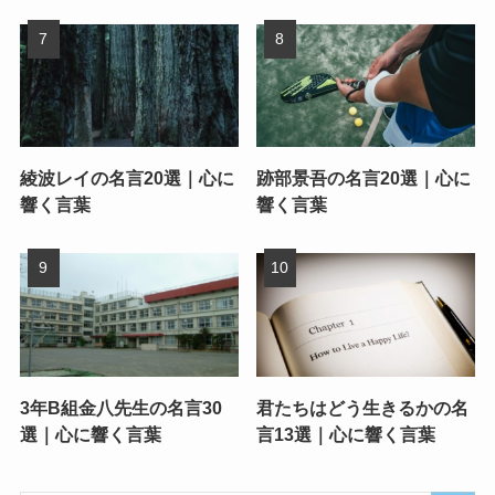
綾波レイの名言20選｜心に
跡部景吾の名言20選｜心に
響く言葉
響く言葉
3年B組金八先生の名言30
君たちはどう生きるかの名
選｜心に響く言葉
言13選｜心に響く言葉