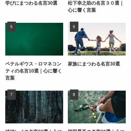
学びにまつわる名言30選
松下幸之助の名言３０選｜
心に響く言葉
ペテルギウス・ロマネコン
家族にまつわる名言30選
ティの名言10選｜心に響く
言葉