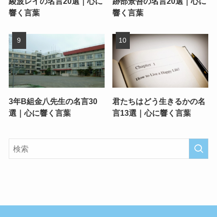
綾波レイの名言20選｜心に
跡部景吾の名言20選｜心に
響く言葉
響く言葉
3年B組金八先生の名言30
君たちはどう生きるかの名
選｜心に響く言葉
言13選｜心に響く言葉