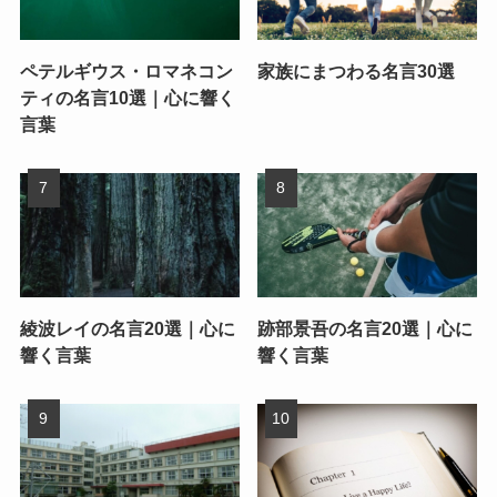
ペテルギウス・ロマネコン
家族にまつわる名言30選
ティの名言10選｜心に響く
言葉
綾波レイの名言20選｜心に
跡部景吾の名言20選｜心に
響く言葉
響く言葉