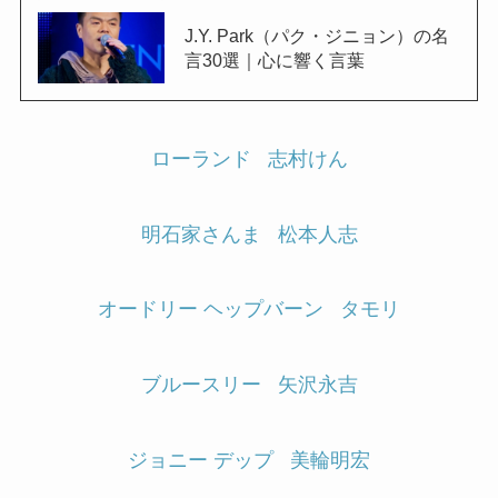
J.Y. Park（パク・ジニョン）の名
言30選｜心に響く言葉
ローランド
志村けん
明石家さんま
松本人志
オードリー ヘップバーン
タモリ
ブルースリー
矢沢永吉
ジョニー デップ
美輪明宏