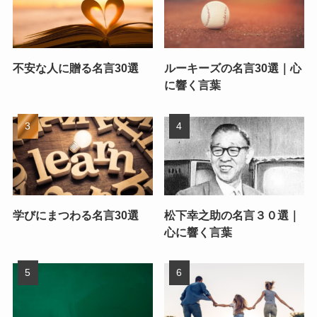
不安な人に贈る名言30選
ルーキーズの名言30選｜心
に響く言葉
学びにまつわる名言30選
松下幸之助の名言３０選｜
心に響く言葉