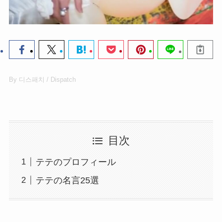
By 디스패치 / Dispatch
目次
テテのプロフィール
テテの名言25選