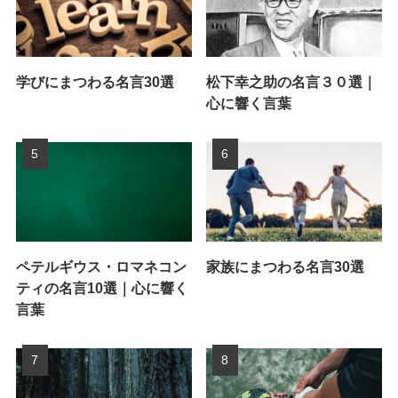
学びにまつわる名言30選
松下幸之助の名言３０選｜
心に響く言葉
ペテルギウス・ロマネコン
家族にまつわる名言30選
ティの名言10選｜心に響く
言葉