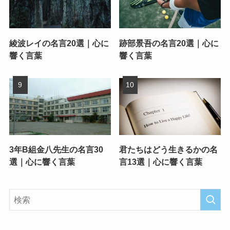
綾波レイの名言20選｜心に
跡部景吾の名言20選｜心に
響く言葉
響く言葉
3年B組金八先生の名言30
君たちはどう生きるかの名
選｜心に響く言葉
言13選｜心に響く言葉