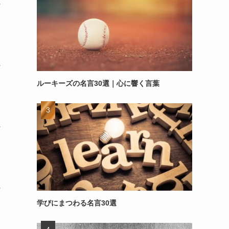
～
～
ルーキーズの名言30選｜心に響く言葉
～
～
学びにまつわる名言30選