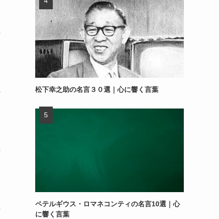
～
松下幸之助の名言３０選｜心に響く言葉
～
～
ペテルギウス・ロマネコンティの名言10選｜心
～
に響く言葉