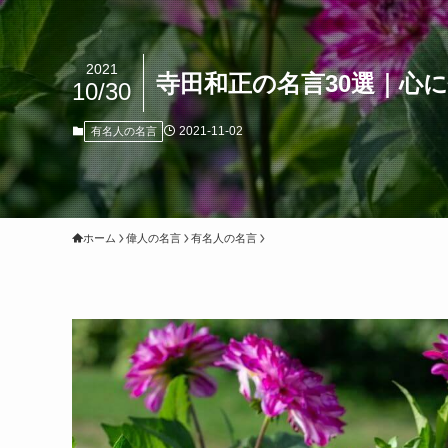
2021
寺田和正の名言30選｜心
10/30
2021-11-02
有名人の名言
ホーム
偉人の名言
有名人の名言