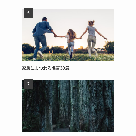
～
～
家族にまつわる名言30選
～