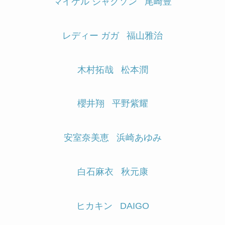
マイケル ジャクソン
尾崎豊
レディー ガガ
福山雅治
木村拓哉
松本潤
櫻井翔
平野紫耀
安室奈美恵
浜崎あゆみ
白石麻衣
秋元康
ヒカキン
DAIGO