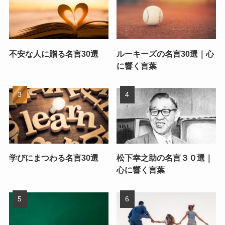
不安な人に贈る名言30選
ルーキーズの名言30選｜心
に響く言葉
学びにまつわる名言30選
松下幸之助の名言３０選｜
心に響く言葉