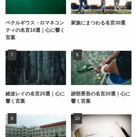
ペテルギウス・ロマネコン
家族にまつわる名言30選
ティの名言10選｜心に響く
言葉
綾波レイの名言20選｜心に
跡部景吾の名言20選｜心に
響く言葉
響く言葉